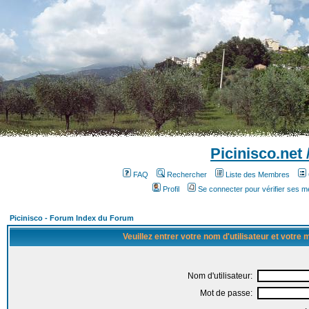
Picinisco.net
FAQ
Rechercher
Liste des Membres
Profil
Se connecter pour vérifier ses 
Picinisco - Forum Index du Forum
Veuillez entrer votre nom d'utilisateur et votre
Nom d'utilisateur:
Mot de passe: