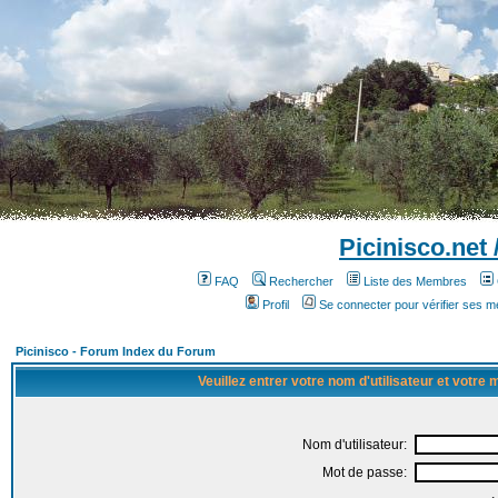
Picinisco.net
FAQ
Rechercher
Liste des Membres
Profil
Se connecter pour vérifier ses 
Picinisco - Forum Index du Forum
Veuillez entrer votre nom d'utilisateur et votre
Nom d'utilisateur:
Mot de passe: