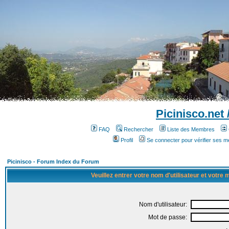
Picinisco.net
FAQ
Rechercher
Liste des Membres
Profil
Se connecter pour vérifier ses 
Picinisco - Forum Index du Forum
Veuillez entrer votre nom d'utilisateur et votre
Nom d'utilisateur:
Mot de passe: