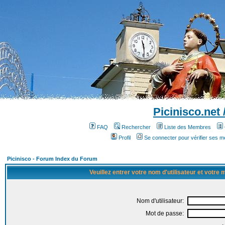
Picinisco.net
FAQ
Rechercher
Liste des Membres
Profil
Se connecter pour vérifier ses 
Picinisco - Forum Index du Forum
Veuillez entrer votre nom d'utilisateur et votre
Nom d'utilisateur:
Mot de passe: