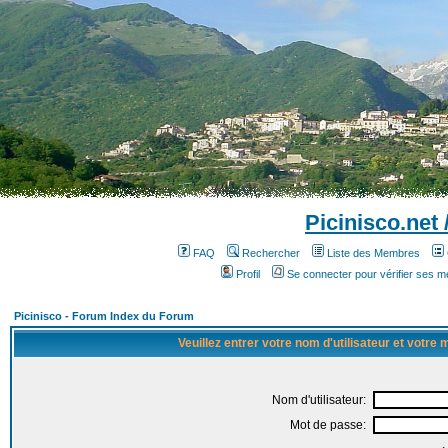
Picinisco.net
FAQ
Rechercher
Liste des Membres
Profil
Se connecter pour vérifier ses 
Picinisco - Forum Index du Forum
Veuillez entrer votre nom d'utilisateur et votre
Nom d'utilisateur:
Mot de passe: