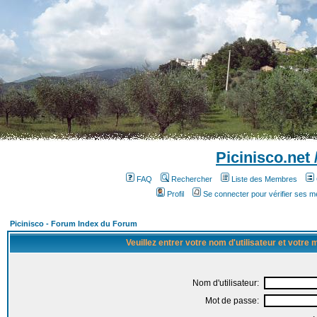
Picinisco.net
FAQ
Rechercher
Liste des Membres
Profil
Se connecter pour vérifier ses 
Picinisco - Forum Index du Forum
Veuillez entrer votre nom d'utilisateur et votre
Nom d'utilisateur:
Mot de passe: