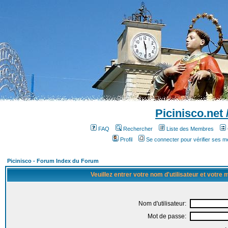
Picinisco.net
FAQ
Rechercher
Liste des Membres
Profil
Se connecter pour vérifier ses 
Picinisco - Forum Index du Forum
Veuillez entrer votre nom d'utilisateur et votre
Nom d'utilisateur:
Mot de passe: