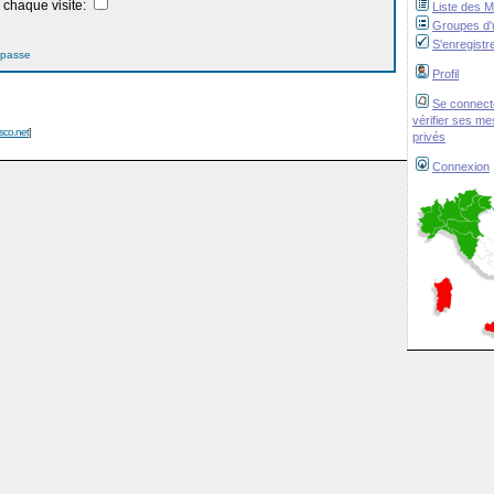
chaque visite:
Liste des 
Groupes d'u
S'enregistr
 passe
Profil
Se connect
vérifier ses m
isco.net
]
privés
Connexion