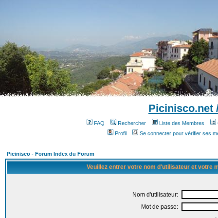
Picinisco.net
FAQ
Rechercher
Liste des Membres
Profil
Se connecter pour vérifier ses 
Picinisco - Forum Index du Forum
Veuillez entrer votre nom d'utilisateur et votre
Nom d'utilisateur:
Mot de passe: