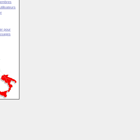
Membres
tilisateurs
er
er pour
essages