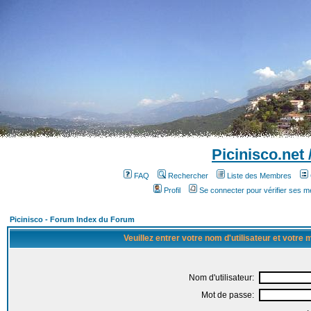
Picinisco.net
FAQ
Rechercher
Liste des Membres
Profil
Se connecter pour vérifier ses 
Picinisco - Forum Index du Forum
Veuillez entrer votre nom d'utilisateur et votre
Nom d'utilisateur:
Mot de passe: