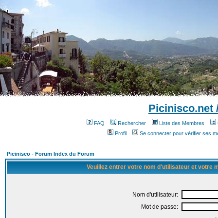
Picinisco.net
FAQ
Rechercher
Liste des Membres
Profil
Se connecter pour vérifier ses 
Picinisco - Forum Index du Forum
Veuillez entrer votre nom d'utilisateur et votre
Nom d'utilisateur:
Mot de passe: