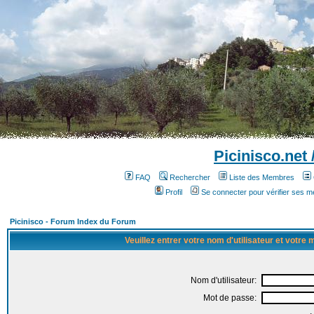
Picinisco.net
FAQ
Rechercher
Liste des Membres
Profil
Se connecter pour vérifier ses 
Picinisco - Forum Index du Forum
Veuillez entrer votre nom d'utilisateur et votre
Nom d'utilisateur:
Mot de passe: