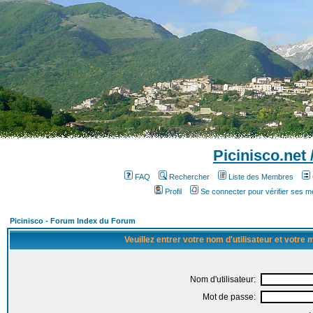
Picinisco.net
FAQ
Rechercher
Liste des Membres
Profil
Se connecter pour vérifier ses 
Picinisco - Forum Index du Forum
Veuillez entrer votre nom d'utilisateur et votre
Nom d'utilisateur:
Mot de passe: