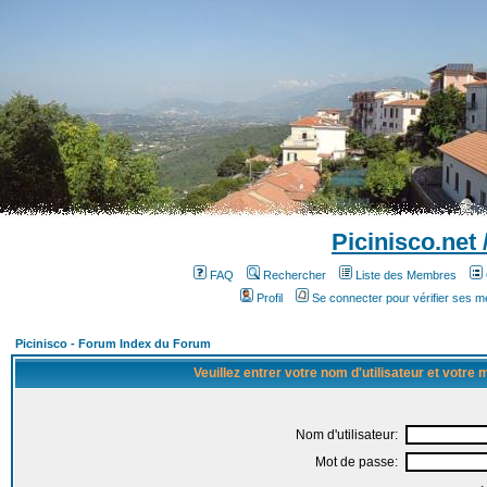
Picinisco.net
FAQ
Rechercher
Liste des Membres
Profil
Se connecter pour vérifier ses 
Picinisco - Forum Index du Forum
Veuillez entrer votre nom d'utilisateur et votre
Nom d'utilisateur:
Mot de passe: