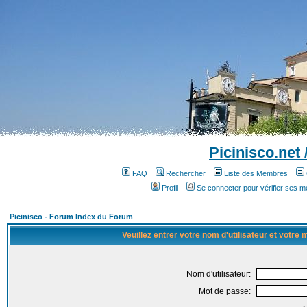
Picinisco.net
FAQ
Rechercher
Liste des Membres
Profil
Se connecter pour vérifier ses 
Picinisco - Forum Index du Forum
Veuillez entrer votre nom d'utilisateur et votre
Nom d'utilisateur:
Mot de passe: