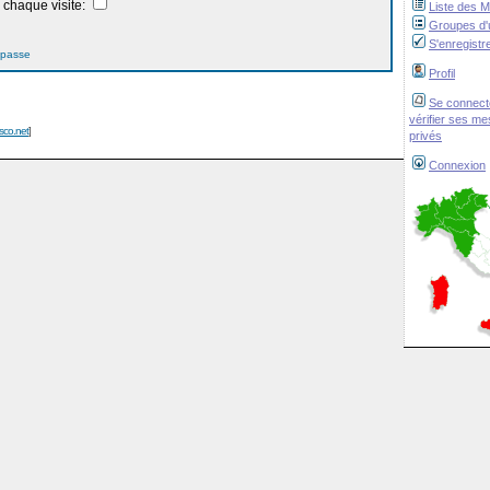
chaque visite:
Liste des 
Groupes d'u
S'enregistr
 passe
Profil
Se connect
vérifier ses m
isco.net
]
privés
Connexion