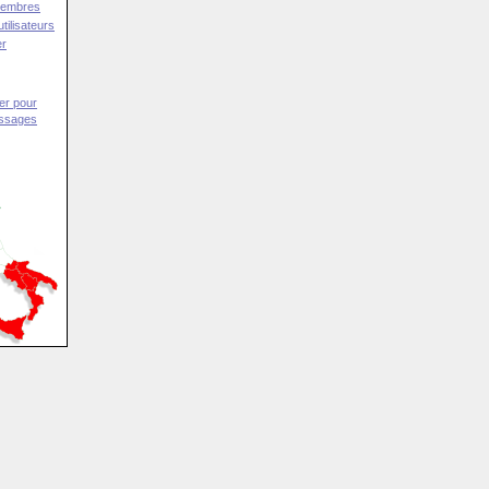
Membres
tilisateurs
er
er pour
essages