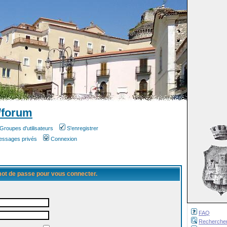
/forum
Groupes d'utilisateurs
S'enregistrer
messages privés
Connexion
 mot de passe pour vous connecter.
FAQ
Recherche