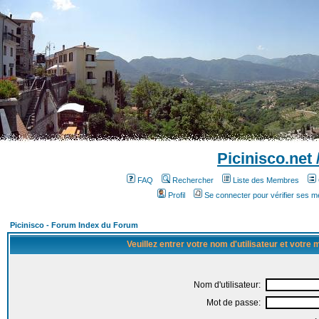
Picinisco.net
FAQ
Rechercher
Liste des Membres
Profil
Se connecter pour vérifier ses 
Picinisco - Forum Index du Forum
Veuillez entrer votre nom d'utilisateur et votre
Nom d'utilisateur:
Mot de passe: