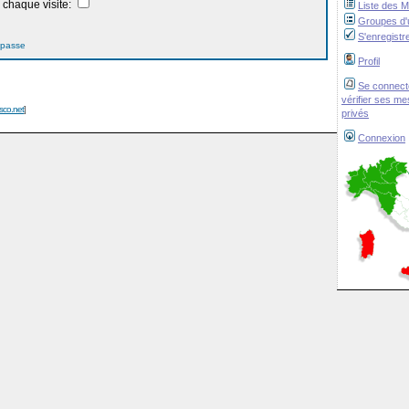
chaque visite:
Liste des 
Groupes d'u
S'enregistr
 passe
Profil
Se connect
vérifier ses m
isco.net
]
privés
Connexion