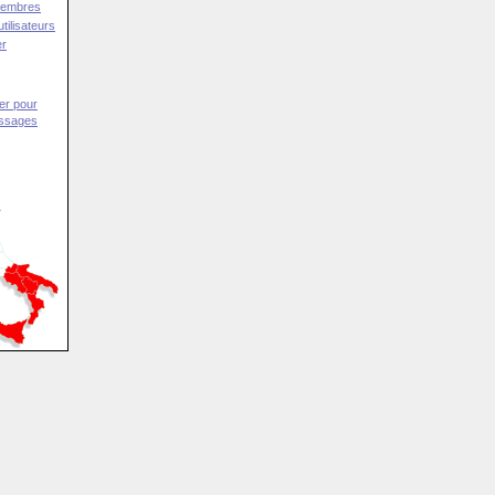
Membres
tilisateurs
er
er pour
essages