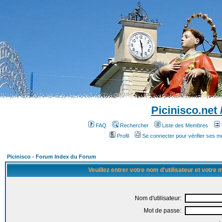
Picinisco.net
FAQ
Rechercher
Liste des Membres
Profil
Se connecter pour vérifier ses 
Picinisco - Forum Index du Forum
Veuillez entrer votre nom d'utilisateur et votre
Nom d'utilisateur:
Mot de passe: