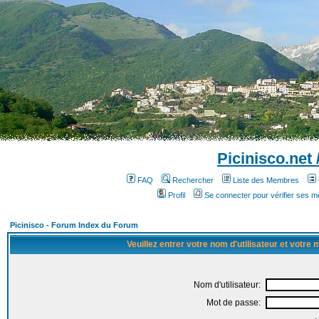
Picinisco.net
FAQ
Rechercher
Liste des Membres
Profil
Se connecter pour vérifier ses 
Picinisco - Forum Index du Forum
Veuillez entrer votre nom d'utilisateur et votre
Nom d'utilisateur:
Mot de passe: