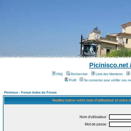
Picinisco.net
FAQ
Rechercher
Liste des Membres
Profil
Se connecter pour vérifier ses 
Picinisco - Forum Index du Forum
Veuillez entrer votre nom d'utilisateur et votre
Nom d'utilisateur:
Mot de passe: