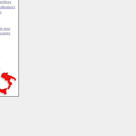
Membres
tilisateurs
er
er pour
essages