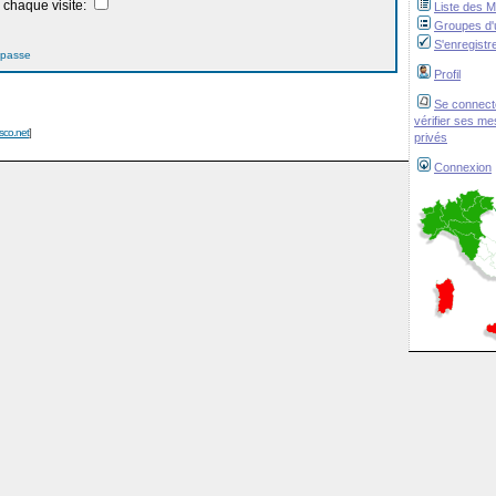
chaque visite:
Liste des 
Groupes d'u
S'enregistr
 passe
Profil
Se connect
vérifier ses m
isco.net
]
privés
Connexion