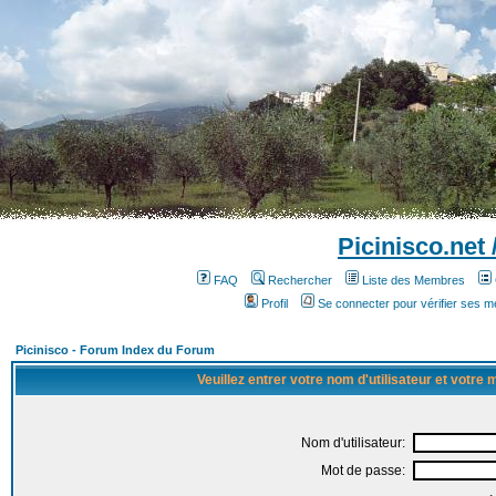
Picinisco.net
FAQ
Rechercher
Liste des Membres
Profil
Se connecter pour vérifier ses 
Picinisco - Forum Index du Forum
Veuillez entrer votre nom d'utilisateur et votre
Nom d'utilisateur:
Mot de passe: