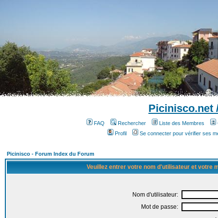
Picinisco.net
FAQ
Rechercher
Liste des Membres
Profil
Se connecter pour vérifier ses 
Picinisco - Forum Index du Forum
Veuillez entrer votre nom d'utilisateur et votre
Nom d'utilisateur:
Mot de passe: