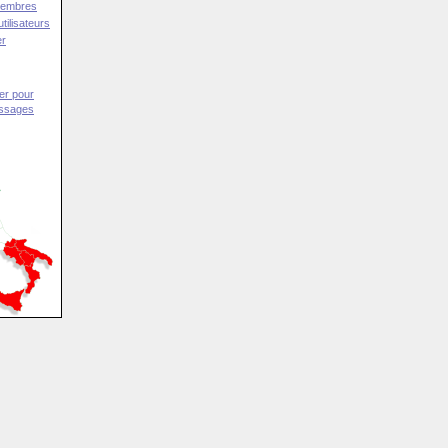
Membres
tilisateurs
er
er pour
essages