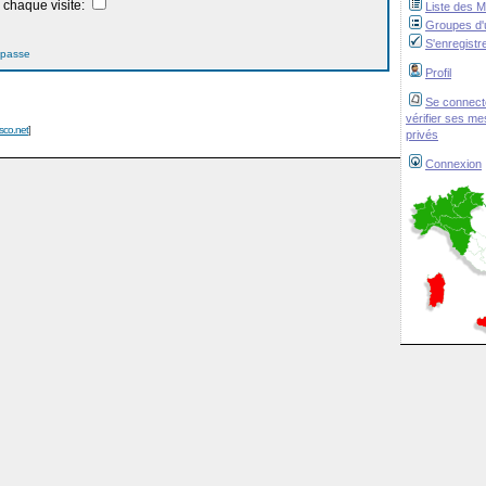
chaque visite:
Liste des 
Groupes d'u
S'enregistr
 passe
Profil
Se connect
vérifier ses m
isco.net
]
privés
Connexion