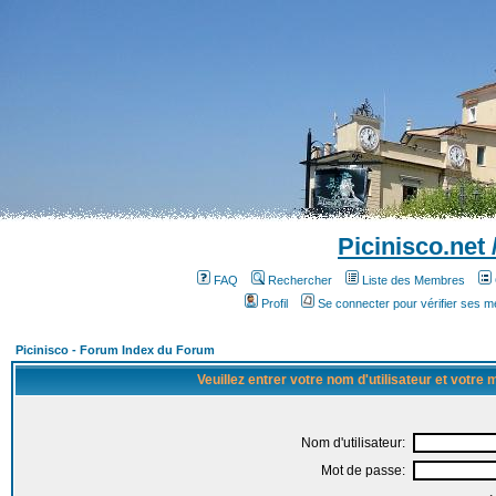
Picinisco.net
FAQ
Rechercher
Liste des Membres
Profil
Se connecter pour vérifier ses 
Picinisco - Forum Index du Forum
Veuillez entrer votre nom d'utilisateur et votre
Nom d'utilisateur:
Mot de passe: