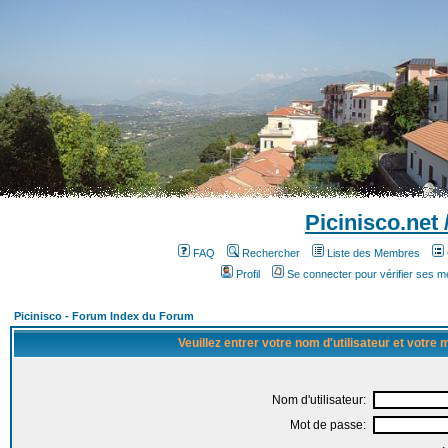
Picinisco.net
FAQ
Rechercher
Liste des Membres
Profil
Se connecter pour vérifier ses 
Picinisco - Forum Index du Forum
Veuillez entrer votre nom d'utilisateur et votre
Nom d'utilisateur:
Mot de passe: