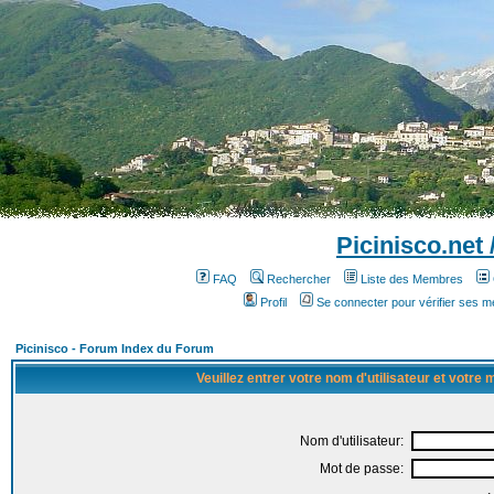
Picinisco.net
FAQ
Rechercher
Liste des Membres
Profil
Se connecter pour vérifier ses 
Picinisco - Forum Index du Forum
Veuillez entrer votre nom d'utilisateur et votre
Nom d'utilisateur:
Mot de passe: