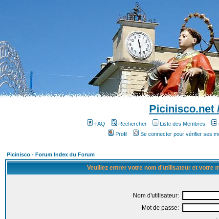
Picinisco.net
FAQ
Rechercher
Liste des Membres
Profil
Se connecter pour vérifier ses 
Picinisco - Forum Index du Forum
Veuillez entrer votre nom d'utilisateur et votre
Nom d'utilisateur:
Mot de passe: