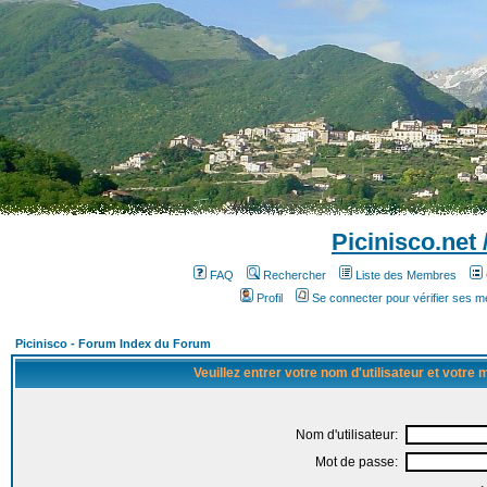
Picinisco.net
FAQ
Rechercher
Liste des Membres
Profil
Se connecter pour vérifier ses 
Picinisco - Forum Index du Forum
Veuillez entrer votre nom d'utilisateur et votre
Nom d'utilisateur:
Mot de passe: