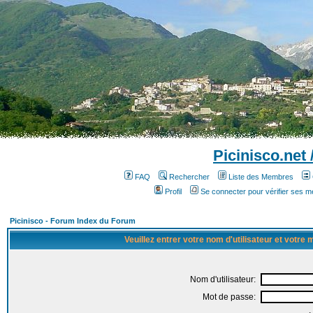
Picinisco.net
FAQ
Rechercher
Liste des Membres
Profil
Se connecter pour vérifier ses 
Picinisco - Forum Index du Forum
Veuillez entrer votre nom d'utilisateur et votre
Nom d'utilisateur:
Mot de passe: