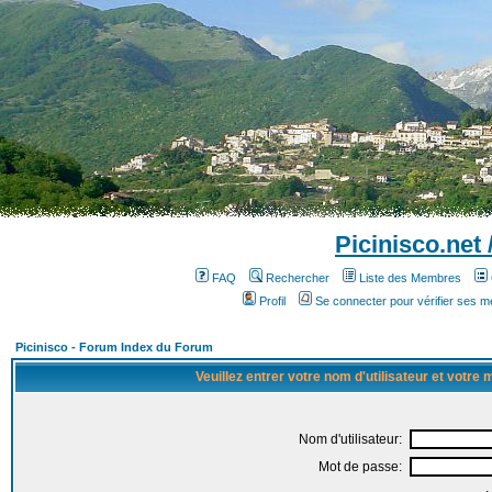
Picinisco.net
FAQ
Rechercher
Liste des Membres
Profil
Se connecter pour vérifier ses 
Picinisco - Forum Index du Forum
Veuillez entrer votre nom d'utilisateur et votre
Nom d'utilisateur:
Mot de passe: