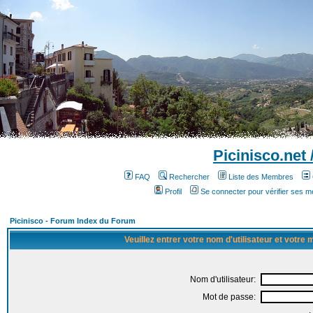
Picinisco.net
FAQ
Rechercher
Liste des Membres
Profil
Se connecter pour vérifier ses 
Picinisco - Forum Index du Forum
Veuillez entrer votre nom d'utilisateur et votre
Nom d'utilisateur:
Mot de passe: