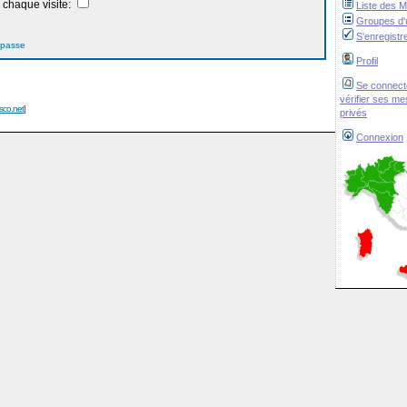
chaque visite:
Liste des 
Groupes d'u
S'enregistr
 passe
Profil
Se connect
vérifier ses m
isco.net
]
privés
Connexion