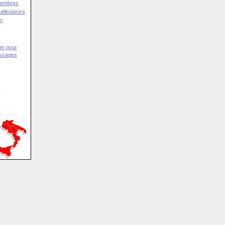
Membres
tilisateurs
er
er pour
essages