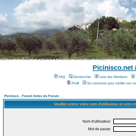
Picinisco.net
FAQ
Rechercher
Liste des Membres
Profil
Se connecter pour vérifier ses 
Picinisco - Forum Index du Forum
Veuillez entrer votre nom d'utilisateur et votre
Nom d'utilisateur:
Mot de passe: