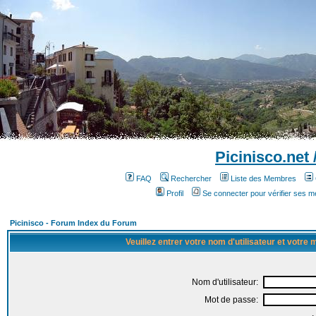
Picinisco.net
FAQ
Rechercher
Liste des Membres
Profil
Se connecter pour vérifier ses 
Picinisco - Forum Index du Forum
Veuillez entrer votre nom d'utilisateur et votre
Nom d'utilisateur:
Mot de passe: