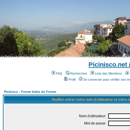
Picinisco.net
FAQ
Rechercher
Liste des Membres
Profil
Se connecter pour vérifier ses 
Picinisco - Forum Index du Forum
Veuillez entrer votre nom d'utilisateur et votre
Nom d'utilisateur:
Mot de passe: