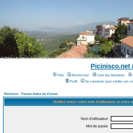
Picinisco.net
FAQ
Rechercher
Liste des Membres
Profil
Se connecter pour vérifier ses 
Picinisco - Forum Index du Forum
Veuillez entrer votre nom d'utilisateur et votre
Nom d'utilisateur:
Mot de passe: