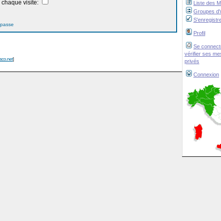
chaque visite:
Liste des 
Groupes d'u
S'enregistr
 passe
Profil
Se connect
vérifier ses m
isco.net
]
privés
Connexion