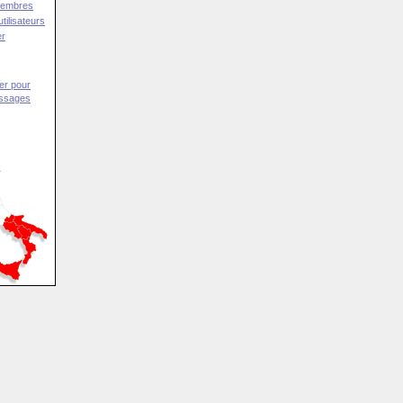
Membres
tilisateurs
er
er pour
essages