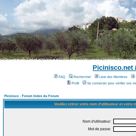
Picinisco.net
FAQ
Rechercher
Liste des Membres
Profil
Se connecter pour vérifier ses 
Picinisco - Forum Index du Forum
Veuillez entrer votre nom d'utilisateur et votre
Nom d'utilisateur:
Mot de passe: