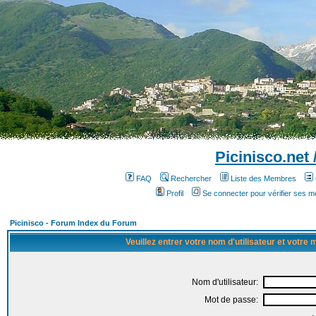
Picinisco.net
FAQ
Rechercher
Liste des Membres
Profil
Se connecter pour vérifier ses 
Picinisco - Forum Index du Forum
Veuillez entrer votre nom d'utilisateur et votre
Nom d'utilisateur:
Mot de passe: