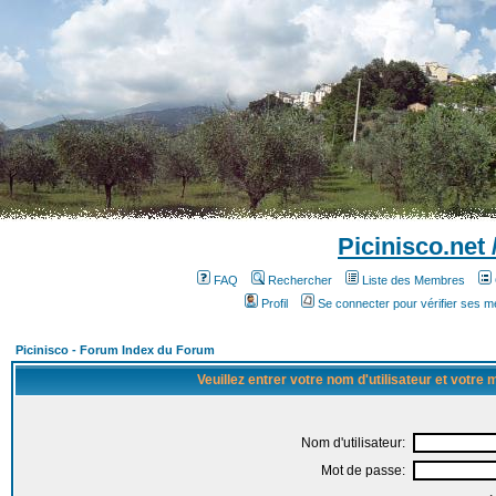
Picinisco.net
FAQ
Rechercher
Liste des Membres
Profil
Se connecter pour vérifier ses 
Picinisco - Forum Index du Forum
Veuillez entrer votre nom d'utilisateur et votre
Nom d'utilisateur:
Mot de passe: