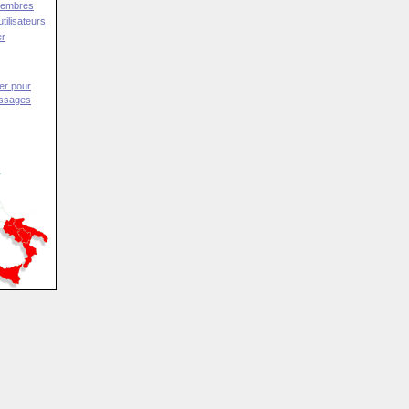
Membres
tilisateurs
er
er pour
essages