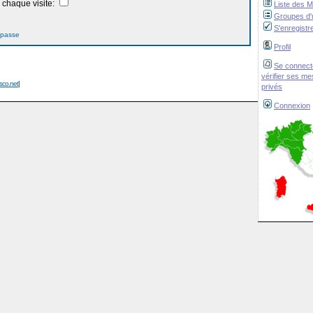
chaque visite:
Liste des 
Groupes d'u
S'enregistr
 passe
Profil
Se connect
vérifier ses m
isco.net
]
privés
Connexion