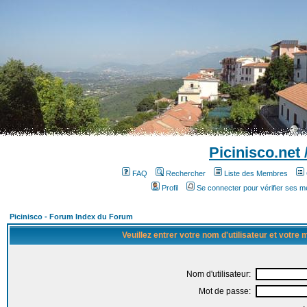
Picinisco.net
FAQ
Rechercher
Liste des Membres
Profil
Se connecter pour vérifier ses 
Picinisco - Forum Index du Forum
Veuillez entrer votre nom d'utilisateur et votre
Nom d'utilisateur:
Mot de passe: