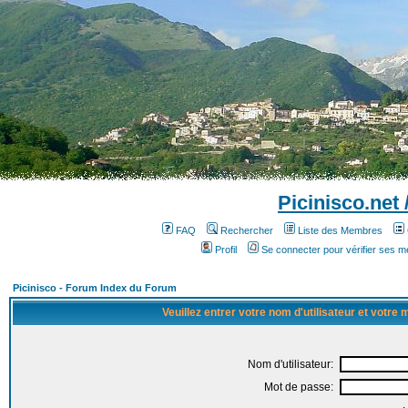
Picinisco.net
FAQ
Rechercher
Liste des Membres
Profil
Se connecter pour vérifier ses 
Picinisco - Forum Index du Forum
Veuillez entrer votre nom d'utilisateur et votre
Nom d'utilisateur:
Mot de passe: