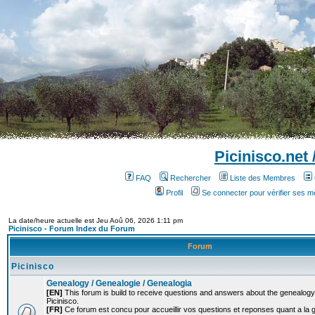
Picinisco.net
FAQ
Rechercher
Liste des Membres
Profil
Se connecter pour vérifier ses 
La date/heure actuelle est Jeu Aoû 06, 2026 1:11 pm
Picinisco - Forum Index du Forum
Forum
Picinisco
Genealogy / Genealogie / Genealogia
[EN]
This forum is build to receive questions and answers about the genealogy o
Picinisco.
[FR]
Ce forum est concu pour accueillir vos questions et reponses quant a la 