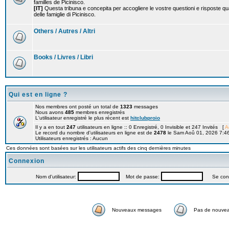
familles de Picinisco.
[IT]
Questa tribuna e concepita per accogliere le vostre questioni e risposte qu
delle famiglie di Picinisco.
Others / Autres / Altri
Books / Livres / Libri
Qui est en ligne ?
Nos membres ont posté un total de
1323
messages
Nous avons
485
membres enregistrés
L'utilisateur enregistré le plus récent est
hitclubproio
Il y a en tout
247
utilisateurs en ligne :: 0 Enregistré, 0 Invisible et 247 Invités [
A
Le record du nombre d'utilisateurs en ligne est de
2478
le Sam Aoû 01, 2026 7:4
Utilisateurs enregistrés : Aucun
Ces données sont basées sur les utilisateurs actifs des cinq dernières minutes
Connexion
Nom d'utilisateur:
Mot de passe:
Se connec
Nouveaux messages
Pas de nouve