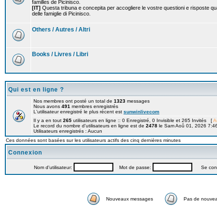
familles de Picinisco.
[IT]
Questa tribuna e concepita per accogliere le vostre questioni e risposte qu
delle famiglie di Picinisco.
Others / Autres / Altri
Books / Livres / Libri
Qui est en ligne ?
Nos membres ont posté un total de
1323
messages
Nous avons
491
membres enregistrés
L'utilisateur enregistré le plus récent est
sunwinlivecom
Il y a en tout
265
utilisateurs en ligne :: 0 Enregistré, 0 Invisible et 265 Invités [
A
Le record du nombre d'utilisateurs en ligne est de
2478
le Sam Aoû 01, 2026 7:4
Utilisateurs enregistrés : Aucun
Ces données sont basées sur les utilisateurs actifs des cinq dernières minutes
Connexion
Nom d'utilisateur:
Mot de passe:
Se connec
Nouveaux messages
Pas de nouve