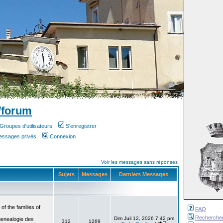
/forum
Groupes d'utilisateurs
S'enregistrer
messages privés
Connexion
Voir les messages sans réponses
Sujets
Messages
Derniers Messages
f the families of
FAQ
Recherche
Dim Juil 12, 2026 7:42 pm
genealogie des
312
1269