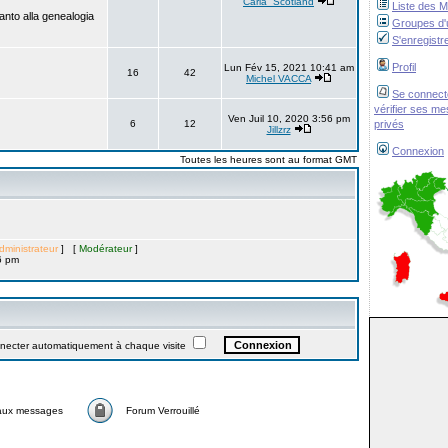
Carla_Scotland
Liste des 
anto alla genealogia
Groupes d'u
S'enregistr
Profil
Lun Fév 15, 2021 10:41 am
16
42
Michel VACCA
Se connect
vérifier ses m
Ven Juil 10, 2020 3:56 pm
6
12
privés
Jillzrz
Connexion
Toutes les heures sont au format GMT
dministrateur
] [
Modérateur
]
6 pm
ter automatiquement à chaque visite
aux messages
Forum Verrouillé