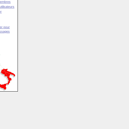
Membres
tilisateurs
er
er pour
essages