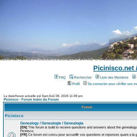
Picinisco.net
FAQ
Rechercher
Liste des Membres
Profil
Se connecter pour vérifier ses 
La date/heure actuelle est Sam Aoû 08, 2026 11:08 pm
Picinisco - Forum Index du Forum
Forum
Picinisco
Genealogy / Genealogie / Genealogia
[EN]
This forum is build to receive questions and answers about the genealogy o
Picinisco.
[FR]
Ce forum est concu pour accueillir vos questions et reponses quant a la 