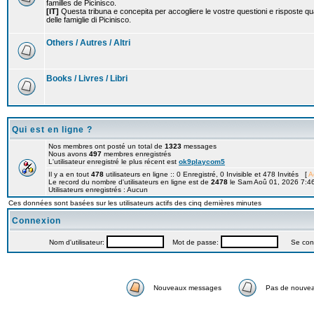
familles de Picinisco.
[IT]
Questa tribuna e concepita per accogliere le vostre questioni e risposte qu
delle famiglie di Picinisco.
Others / Autres / Altri
Books / Livres / Libri
Qui est en ligne ?
Nos membres ont posté un total de
1323
messages
Nous avons
497
membres enregistrés
L'utilisateur enregistré le plus récent est
ok9playcom5
Il y a en tout
478
utilisateurs en ligne :: 0 Enregistré, 0 Invisible et 478 Invités [
A
Le record du nombre d'utilisateurs en ligne est de
2478
le Sam Aoû 01, 2026 7:4
Utilisateurs enregistrés : Aucun
Ces données sont basées sur les utilisateurs actifs des cinq dernières minutes
Connexion
Nom d'utilisateur:
Mot de passe:
Se connec
Nouveaux messages
Pas de nouve