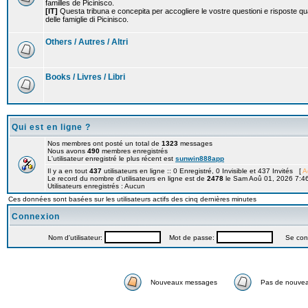
familles de Picinisco.
[IT]
Questa tribuna e concepita per accogliere le vostre questioni e risposte qu
delle famiglie di Picinisco.
Others / Autres / Altri
Books / Livres / Libri
Qui est en ligne ?
Nos membres ont posté un total de
1323
messages
Nous avons
490
membres enregistrés
L'utilisateur enregistré le plus récent est
sunwin888app
Il y a en tout
437
utilisateurs en ligne :: 0 Enregistré, 0 Invisible et 437 Invités [
A
Le record du nombre d'utilisateurs en ligne est de
2478
le Sam Aoû 01, 2026 7:4
Utilisateurs enregistrés : Aucun
Ces données sont basées sur les utilisateurs actifs des cinq dernières minutes
Connexion
Nom d'utilisateur:
Mot de passe:
Se connec
Nouveaux messages
Pas de nouve