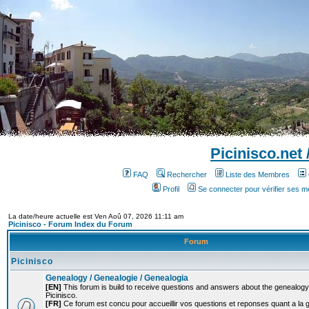
Picinisco.net
FAQ
Rechercher
Liste des Membres
Profil
Se connecter pour vérifier ses 
La date/heure actuelle est Ven Aoû 07, 2026 11:11 am
Picinisco - Forum Index du Forum
Forum
Picinisco
Genealogy / Genealogie / Genealogia
[EN]
This forum is build to receive questions and answers about the genealogy o
Picinisco.
[FR]
Ce forum est concu pour accueillir vos questions et reponses quant a la 