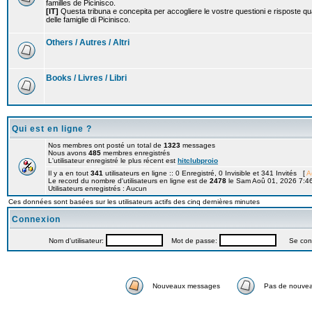
familles de Picinisco.
[IT]
Questa tribuna e concepita per accogliere le vostre questioni e risposte qu
delle famiglie di Picinisco.
Others / Autres / Altri
Books / Livres / Libri
Qui est en ligne ?
Nos membres ont posté un total de
1323
messages
Nous avons
485
membres enregistrés
L'utilisateur enregistré le plus récent est
hitclubproio
Il y a en tout
341
utilisateurs en ligne :: 0 Enregistré, 0 Invisible et 341 Invités [
A
Le record du nombre d'utilisateurs en ligne est de
2478
le Sam Aoû 01, 2026 7:4
Utilisateurs enregistrés : Aucun
Ces données sont basées sur les utilisateurs actifs des cinq dernières minutes
Connexion
Nom d'utilisateur:
Mot de passe:
Se connec
Nouveaux messages
Pas de nouve