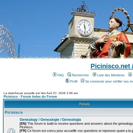
Picinisco.net
FAQ
Rechercher
Liste des Membres
Profil
Se connecter pour vérifier ses 
La date/heure actuelle est Ven Aoû 07, 2026 2:09 am
Picinisco - Forum Index du Forum
Forum
Picinisco
Genealogy / Genealogie / Genealogia
[EN]
This forum is build to receive questions and answers about the genealogy o
Picinisco.
[FR]
Ce forum est concu pour accueillir vos questions et reponses quant a la 