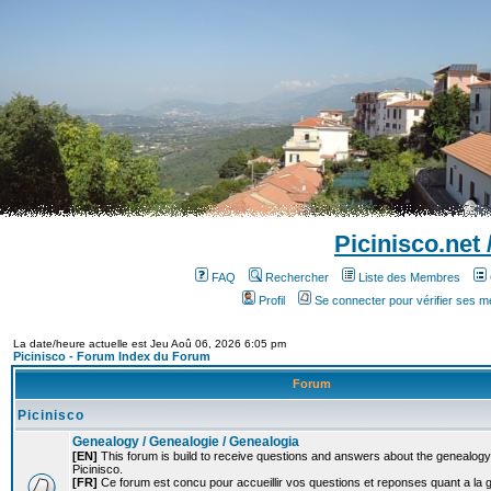
Picinisco.net
FAQ
Rechercher
Liste des Membres
Profil
Se connecter pour vérifier ses 
La date/heure actuelle est Jeu Aoû 06, 2026 6:05 pm
Picinisco - Forum Index du Forum
Forum
Picinisco
Genealogy / Genealogie / Genealogia
[EN]
This forum is build to receive questions and answers about the genealogy o
Picinisco.
[FR]
Ce forum est concu pour accueillir vos questions et reponses quant a la 