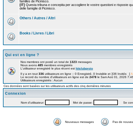
familles de Picinisco.
[IT]
Questa tribuna e concepita per accogliere le vostre questioni e risposte qu
delle famiglie di Picinisco.
Others / Autres / Altri
Books / Livres / Libri
Qui est en ligne ?
Nos membres ont posté un total de
1323
messages
Nous avons
485
membres enregistrés
L'utilisateur enregistré le plus récent est
hitclubproio
Il y a en tout
336
utilisateurs en ligne :: 0 Enregistré, 0 Invisible et 336 Invités [
A
Le record du nombre d'utilisateurs en ligne est de
2478
le Sam Aoû 01, 2026 7:4
Utilisateurs enregistrés : Aucun
Ces données sont basées sur les utilisateurs actifs des cinq dernières minutes
Connexion
Nom d'utilisateur:
Mot de passe:
Se connec
Nouveaux messages
Pas de nouve