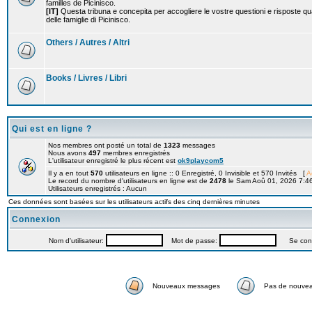
familles de Picinisco.
[IT]
Questa tribuna e concepita per accogliere le vostre questioni e risposte qu
delle famiglie di Picinisco.
Others / Autres / Altri
Books / Livres / Libri
Qui est en ligne ?
Nos membres ont posté un total de
1323
messages
Nous avons
497
membres enregistrés
L'utilisateur enregistré le plus récent est
ok9playcom5
Il y a en tout
570
utilisateurs en ligne :: 0 Enregistré, 0 Invisible et 570 Invités [
A
Le record du nombre d'utilisateurs en ligne est de
2478
le Sam Aoû 01, 2026 7:4
Utilisateurs enregistrés : Aucun
Ces données sont basées sur les utilisateurs actifs des cinq dernières minutes
Connexion
Nom d'utilisateur:
Mot de passe:
Se connec
Nouveaux messages
Pas de nouve