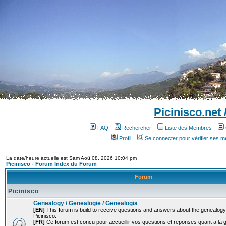
Picinisco.net
FAQ
Rechercher
Liste des Membres
Profil
Se connecter pour vérifier ses 
La date/heure actuelle est Sam Aoû 08, 2026 10:04 pm
Picinisco - Forum Index du Forum
Forum
Picinisco
Genealogy / Genealogie / Genealogia
[EN]
This forum is build to receive questions and answers about the genealogy o
Picinisco.
[FR]
Ce forum est concu pour accueillir vos questions et reponses quant a la 