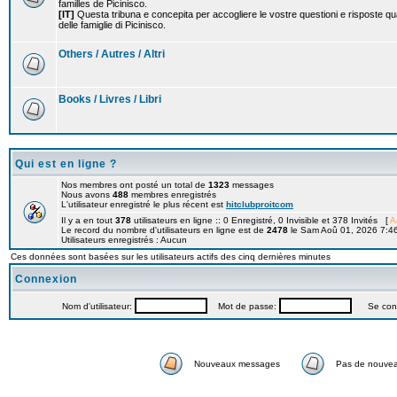
familles de Picinisco.
[IT]
Questa tribuna e concepita per accogliere le vostre questioni e risposte qu
delle famiglie di Picinisco.
Others / Autres / Altri
Books / Livres / Libri
Qui est en ligne ?
Nos membres ont posté un total de
1323
messages
Nous avons
488
membres enregistrés
L'utilisateur enregistré le plus récent est
hitclubproitcom
Il y a en tout
378
utilisateurs en ligne :: 0 Enregistré, 0 Invisible et 378 Invités [
A
Le record du nombre d'utilisateurs en ligne est de
2478
le Sam Aoû 01, 2026 7:4
Utilisateurs enregistrés : Aucun
Ces données sont basées sur les utilisateurs actifs des cinq dernières minutes
Connexion
Nom d'utilisateur:
Mot de passe:
Se connec
Nouveaux messages
Pas de nouve