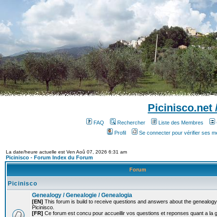
Picinisco.net
FAQ
Rechercher
Liste des Membres
Profil
Se connecter pour vérifier ses 
La date/heure actuelle est Ven Aoû 07, 2026 6:31 am
Picinisco - Forum Index du Forum
Forum
Picinisco
Genealogy / Genealogie / Genealogia
[EN]
This forum is build to receive questions and answers about the genealogy o
Picinisco.
[FR]
Ce forum est concu pour accueillir vos questions et reponses quant a la 