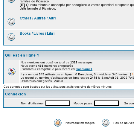
familles de Picinisco.
[IT]
Questa tribuna e concepita per accogliere le vostre questioni e risposte qu
delle famiglie di Picinisco.
Others / Autres / Altri
Books / Livres / Libri
Qui est en ligne ?
Nos membres ont posté un total de
1323
messages
Nous avons
493
membres enregistrés
L'utilisateur enregistré le plus récent est
xocdiaink1
Il y a en tout
345
utilisateurs en ligne :: 0 Enregistré, 0 Invisible et 345 Invités [
A
Le record du nombre d'utilisateurs en ligne est de
2478
le Sam Aoû 01, 2026 7:4
Utilisateurs enregistrés : Aucun
Ces données sont basées sur les utilisateurs actifs des cinq dernières minutes
Connexion
Nom d'utilisateur:
Mot de passe:
Se connec
Nouveaux messages
Pas de nouve