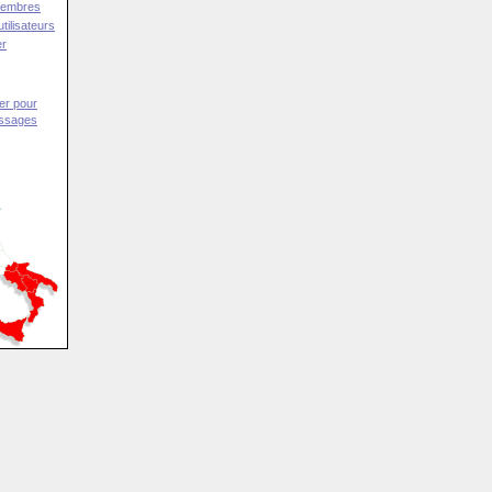
Membres
tilisateurs
er
er pour
essages