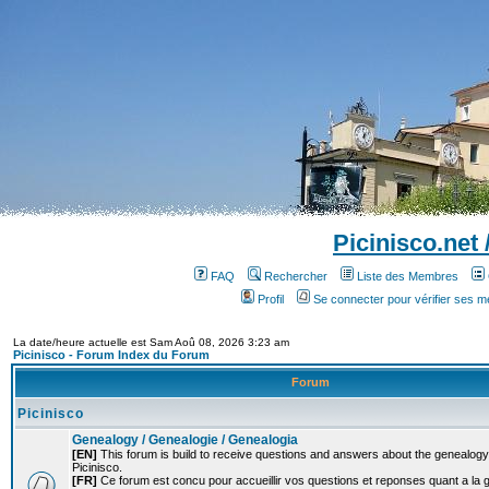
Picinisco.net
FAQ
Rechercher
Liste des Membres
Profil
Se connecter pour vérifier ses 
La date/heure actuelle est Sam Aoû 08, 2026 3:23 am
Picinisco - Forum Index du Forum
Forum
Picinisco
Genealogy / Genealogie / Genealogia
[EN]
This forum is build to receive questions and answers about the genealogy o
Picinisco.
[FR]
Ce forum est concu pour accueillir vos questions et reponses quant a la 