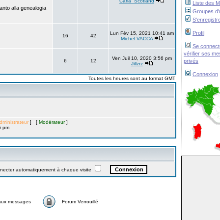
Carla_Scotland
Liste des 
anto alla genealogia
Groupes d'u
S'enregistr
Profil
Lun Fév 15, 2021 10:41 am
16
42
Michel VACCA
Se connect
vérifier ses m
Ven Juil 10, 2020 3:56 pm
6
12
privés
Jillzrz
Connexion
Toutes les heures sont au format GMT
dministrateur
] [
Modérateur
]
6 pm
ter automatiquement à chaque visite
aux messages
Forum Verrouillé