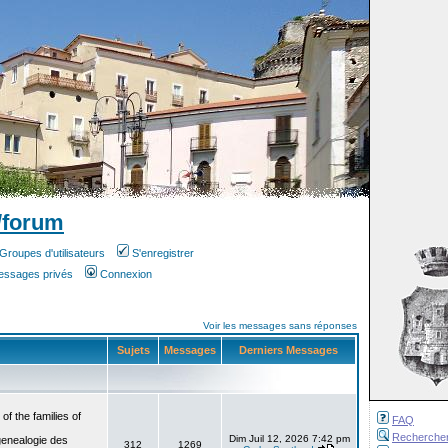
/forum
Groupes d'utilisateurs
S'enregistrer
messages privés
Connexion
Voir les messages sans réponses
Sujets
Messages
Derniers Messages
f the families of
FAQ
Recherche
Dim Juil 12, 2026 7:42 pm
genealogie des
312
1269