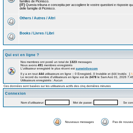
familles de Picinisco.
[IT]
Questa tribuna e concepita per accogliere le vostre questioni e risposte qu
delle famiglie di Picinisco.
Others / Autres / Altri
Books / Livres / Libri
Qui est en ligne ?
Nos membres ont posté un total de
1323
messages
Nous avons
491
membres enregistrés
L'utilisateur enregistré le plus récent est
sunwinlivecom
Il y a en tout
444
utilisateurs en ligne :: 0 Enregistré, 0 Invisible et 444 Invités [
A
Le record du nombre d'utilisateurs en ligne est de
2478
le Sam Aoû 01, 2026 7:4
Utilisateurs enregistrés : Aucun
Ces données sont basées sur les utilisateurs actifs des cinq dernières minutes
Connexion
Nom d'utilisateur:
Mot de passe:
Se connec
Nouveaux messages
Pas de nouve