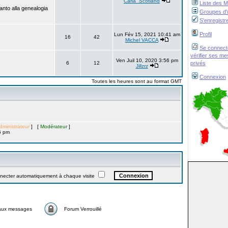
Carla_Scotland
Liste des 
anto alla genealogia
Groupes d'u
S'enregistr
Profil
Lun Fév 15, 2021 10:41 am
16
42
Michel VACCA
Se connect
vérifier ses m
Ven Juil 10, 2020 3:56 pm
6
12
privés
Jillzrz
Connexion
Toutes les heures sont au format GMT
dministrateur
] [
Modérateur
]
6 pm
ter automatiquement à chaque visite
aux messages
Forum Verrouillé