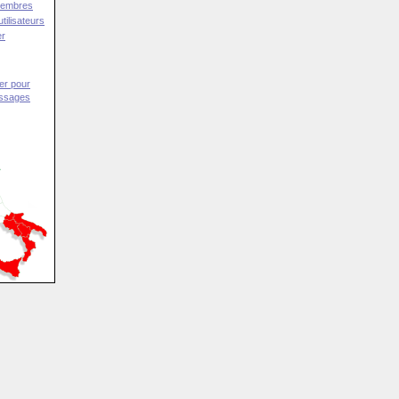
Membres
tilisateurs
er
er pour
essages