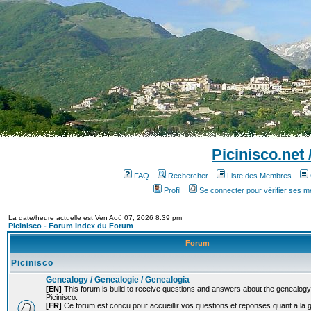
Picinisco.net
FAQ
Rechercher
Liste des Membres
Profil
Se connecter pour vérifier ses 
La date/heure actuelle est Ven Aoû 07, 2026 8:39 pm
Picinisco - Forum Index du Forum
Forum
Picinisco
Genealogy / Genealogie / Genealogia
[EN]
This forum is build to receive questions and answers about the genealogy o
Picinisco.
[FR]
Ce forum est concu pour accueillir vos questions et reponses quant a la 