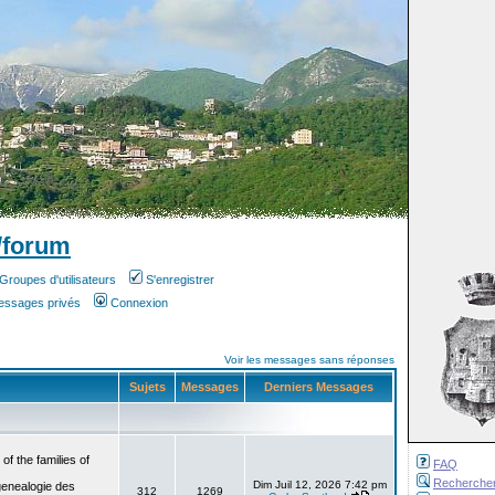
/forum
Groupes d'utilisateurs
S'enregistrer
messages privés
Connexion
Voir les messages sans réponses
Sujets
Messages
Derniers Messages
f the families of
FAQ
Recherche
Dim Juil 12, 2026 7:42 pm
genealogie des
312
1269