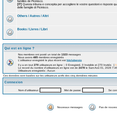
familles de Picinisco.
[IT]
Questa tribuna e concepita per accogliere le vostre questioni e risposte qu
delle famiglie di Picinisco.
Others / Autres / Altri
Books / Livres / Libri
Qui est en ligne ?
Nos membres ont posté un total de
1323
messages
Nous avons
485
membres enregistrés
L'utilisateur enregistré le plus récent est
hitclubproio
Il y a en tout
270
utilisateurs en ligne :: 0 Enregistré, 0 Invisible et 270 Invités [
A
Le record du nombre d'utilisateurs en ligne est de
2478
le Sam Aoû 01, 2026 7:4
Utilisateurs enregistrés : Aucun
Ces données sont basées sur les utilisateurs actifs des cinq dernières minutes
Connexion
Nom d'utilisateur:
Mot de passe:
Se connec
Nouveaux messages
Pas de nouve