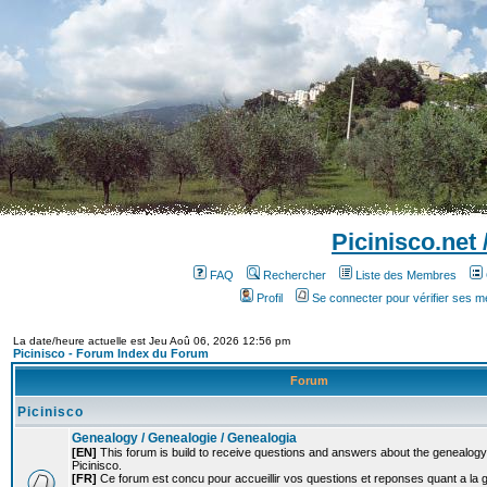
Picinisco.net
FAQ
Rechercher
Liste des Membres
Profil
Se connecter pour vérifier ses 
La date/heure actuelle est Jeu Aoû 06, 2026 12:56 pm
Picinisco - Forum Index du Forum
Forum
Picinisco
Genealogy / Genealogie / Genealogia
[EN]
This forum is build to receive questions and answers about the genealogy o
Picinisco.
[FR]
Ce forum est concu pour accueillir vos questions et reponses quant a la 