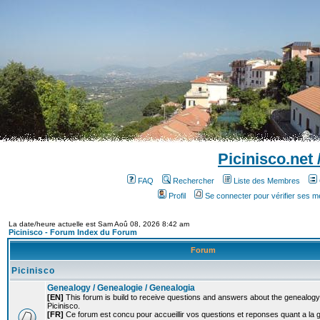
Picinisco.net
FAQ
Rechercher
Liste des Membres
Profil
Se connecter pour vérifier ses 
La date/heure actuelle est Sam Aoû 08, 2026 8:42 am
Picinisco - Forum Index du Forum
Forum
Picinisco
Genealogy / Genealogie / Genealogia
[EN]
This forum is build to receive questions and answers about the genealogy o
Picinisco.
[FR]
Ce forum est concu pour accueillir vos questions et reponses quant a la 