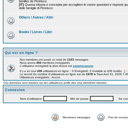
familles de Picinisco.
[IT]
Questa tribuna e concepita per accogliere le vostre questioni e risposte qu
delle famiglie di Picinisco.
Others / Autres / Altri
Books / Livres / Libri
Qui est en ligne ?
Nos membres ont posté un total de
1323
messages
Nous avons
494
membres enregistrés
L'utilisateur enregistré le plus récent est
sunwincomvip
Il y a en tout
436
utilisateurs en ligne :: 0 Enregistré, 0 Invisible et 436 Invités [
A
Le record du nombre d'utilisateurs en ligne est de
2478
le Sam Aoû 01, 2026 7:4
Utilisateurs enregistrés : Aucun
Ces données sont basées sur les utilisateurs actifs des cinq dernières minutes
Connexion
Nom d'utilisateur:
Mot de passe:
Se connec
Nouveaux messages
Pas de nouve