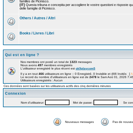
familles de Picinisco.
[IT]
Questa tribuna e concepita per accogliere le vostre questioni e risposte qu
delle famiglie di Picinisco.
Others / Autres / Altri
Books / Livres / Libri
Qui est en ligne ?
Nos membres ont posté un total de
1323
messages
Nous avons
497
membres enregistrés
L'utilisateur enregistré le plus récent est
ok9playcom5
Il y a en tout
466
utilisateurs en ligne :: 0 Enregistré, 0 Invisible et 466 Invités [
A
Le record du nombre d'utilisateurs en ligne est de
2478
le Sam Aoû 01, 2026 7:4
Utilisateurs enregistrés : Aucun
Ces données sont basées sur les utilisateurs actifs des cinq dernières minutes
Connexion
Nom d'utilisateur:
Mot de passe:
Se connec
Nouveaux messages
Pas de nouve