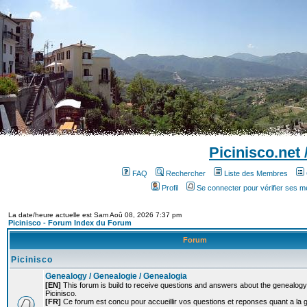
Picinisco.net
FAQ
Rechercher
Liste des Membres
Profil
Se connecter pour vérifier ses 
La date/heure actuelle est Sam Aoû 08, 2026 7:37 pm
Picinisco - Forum Index du Forum
Forum
Picinisco
Genealogy / Genealogie / Genealogia
[EN]
This forum is build to receive questions and answers about the genealogy o
Picinisco.
[FR]
Ce forum est concu pour accueillir vos questions et reponses quant a la 